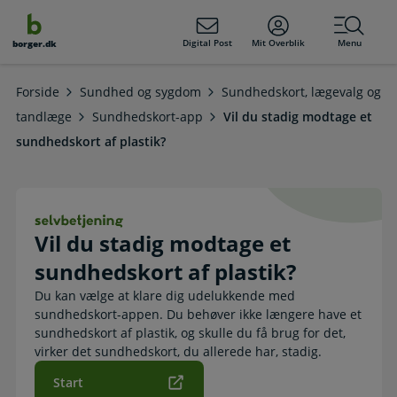
dens
hold
Digital Post
Mit Overblik
Menu
borger.dk
Forside
Sundhed og sygdom
Sundhedskort, lægevalg og
tandlæge
Sundhedskort-app
Vil du stadig modtage et
sundhedskort af plastik?
Vil du stadig modtage et sundhedsko
Vil du stadig modtage et
sundhedskort af plastik?
Du kan vælge at klare dig udelukkende med
sundhedskort-appen. Du behøver ikke længere have et
sundhedskort af plastik, og skulle du få brug for det,
virker det sundhedskort, du allerede har, stadig.
Start