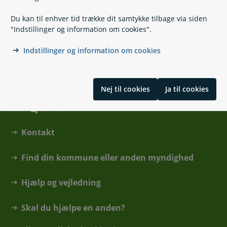
33 98 00 91
(
Telefontid
)
Du kan til enhver tid trække dit samtykke tilbage via siden
Skriv til sundhedskort-app support
"Indstillinger og information om cookies".
Send Digital Post til Digitaliseringsstyrelsen
Indstillinger og information om cookies
Nej til cookies
Ja til cookies
Kontakt
Find din kommune eller anden myndighed
Hjælp og vejledning
Skal du hjælpe en anden?