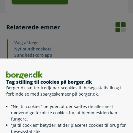
Relaterede emner
Valg af læge
Nyt sundhedskort
Sundhedskort-app
Det blå EU-sygesikringskort
Tandlæger
Sygesikring og sikringsgrupper
Sygesikring for udlændinge i Danmark
Tag stilling til cookies på borger.dk
Særligt sundhedskort
Borger.dk sætter tredjepartscookies til besøgsstatistik og i
forbindelse med spørgeskemaer på borger.dk.
"Nej til cookies" betyder, at der sættes de allermest
nødvendige tekniske cookies for, at hjemmesiden kan
Kontakt
fungere.
"Ja til cookies" betyder, at der placeres cookies til brug for
Sundhedskort-app support
besøgsstatistik.