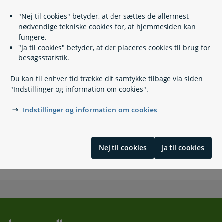
Relaterede emner
"Nej til cookies" betyder, at der sættes de allermest
nødvendige tekniske cookies for, at hjemmesiden kan
Børne- og ungeydelse
fungere.
Børnetilskud
"Ja til cookies" betyder, at der placeres cookies til brug for
Børnebidrag
besøgsstatistik.
Bidrag ved fødsel og navngivning
Konfirmations- og beklædningsbidrag
Du kan til enhver tid trække dit samtykke tilbage via siden
Uddannelsesbidrag
"Indstillinger og information om cookies".
Ægtefællebidrag
Indstillinger og information om cookies
Kontakt
Nej til cookies
Ja til cookies
Udbetaling Danmark - Familieydelser