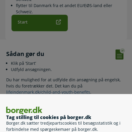
flytter til Danmark fra et andet EU/EØS-land eller
Schweiz.
Start
Sådan gør du
Klik på ’Start’
Udfyld ansøgningen.
Du har mulighed for at udfylde din ansøgning på engelsk,
hvis du foretrækker det. Det kan du på
lifeindenmark.dk/child-and-youth-benefits
.
Vær opmærksom på, at Udbetaling Danmark først har
modtaget din ansøgning, når du få vist kvitteringssiden.
Tag stilling til cookies på borger.dk
Borger.dk sætter tredjepartscookies til besøgsstatistik og i
forbindelse med spørgeskemaer på borger.dk.