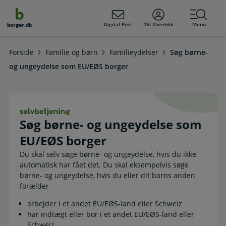
dens
hold
Digital Post
Mit Overblik
Menu
borger.dk
Forside
Familie og børn
Familieydelser
Søg børne-
og ungeydelse som EU/EØS borger
Søg børne- og ungeydelse som EU/EØ
Søg børne- og ungeydelse som
EU/EØS borger
Du skal selv søge børne- og ungeydelse, hvis du ikke
automatisk har fået det. Du skal eksempelvis søge
børne- og ungeydelse, hvis du eller dit barns anden
forælder
arbejder i et andet EU/EØS-land eller Schweiz
har indtægt eller bor i et andet EU/EØS-land eller
Schweiz