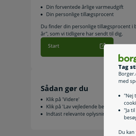
Din forventede årlige varmeudgift
Din personlige tillægsprocent
Du finder din personlige tillægsprocent i
år", som vi tidligere har sendt til dig.
Start
Tag st
Borger.
med sp
Sådan gør du
"Nej 
Klik på 'Videre'
cooki
Klik på 'Lav vejledende beregning af dit
"Ja t
Indtast relevante oplysninger
besøg
Du kan t