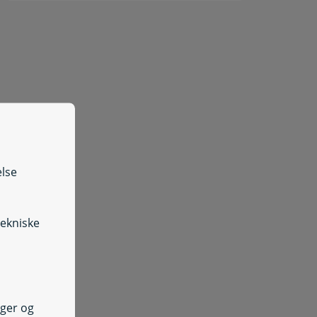
else
tekniske
nger og