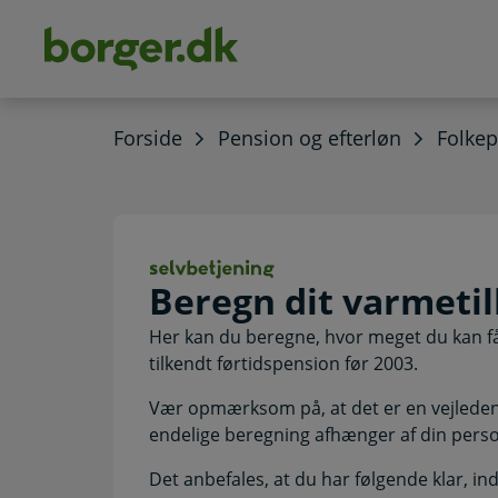
dens
hold
Forside
Pension og efterløn
Folke
Beregn dit varme
Beregn dit varmeti
Her kan du beregne, hvor meget du kan få i
tilkendt førtidspension før 2003.
Vær opmærksom på, at det er en vejleden
endelige beregning afhænger af din perso
Det anbefales, at du har følgende klar, 