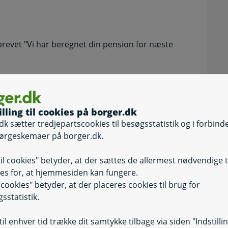
 brevet "Vi har beregnet din pension for næste
illing til cookies på borger.dk
dk sætter tredjepartscookies til besøgsstatistik og i forbind
ørgeskemaer på borger.dk.
til cookies" betyder, at der sættes de allermest nødvendige 
es for, at hjemmesiden kan fungere.
 varmetillæg'
il cookies" betyder, at der placeres cookies til brug for
sstatistik.
il enhver tid trække dit samtykke tilbage via siden "Indstilli