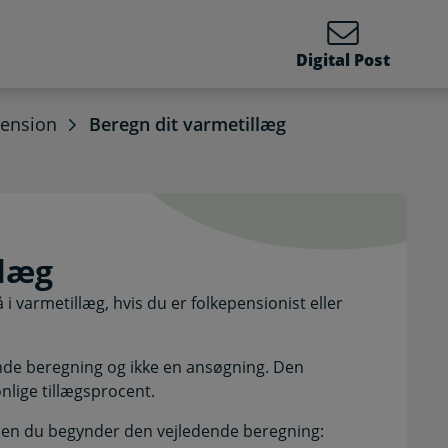
Digital Post
pension
Beregn dit varmetillæg
tillæg. Selvbetjening
llæg
 varmetillæg, hvis du er folkepensionist eller
de beregning og ikke en ansøgning. Den
nlige tillægsprocent.
inden du begynder den vejledende beregning: