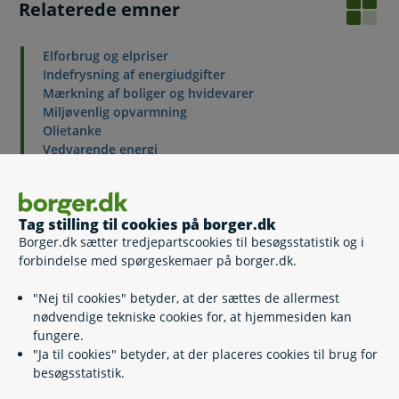
Relaterede emner
Elforbrug og elpriser
Indefrysning af energiudgifter
Mærkning af boliger og hvidevarer
Miljøvenlig opvarmning
Olietanke
Vedvarende energi
Sommertid
Tag stilling til cookies på borger.dk
Borger.dk sætter tredjepartscookies til besøgsstatistik og i
Kontakt
forbindelse med spørgeskemaer på borger.dk.
Energistyrelsen
"Nej til cookies" betyder, at der sættes de allermest
nødvendige tekniske cookies for, at hjemmesiden kan
33 92 67 00
fungere.
"Ja til cookies" betyder, at der placeres cookies til brug for
ens@ens.dk
besøgsstatistik.
https://ens.dk/