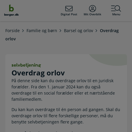
dens
hold
Digital Post
Mit Overblik
Menu
borger.dk
Forside
Familie og børn
Barsel og orlov
Overdrag
orlov
Overdrag orlov. Selvbetjening
Overdrag orlov
På denne side kan du overdrage orlov til en juridisk
forælder. Fra den 1. januar 2024 kan du også
overdrage til en social forælder eller et nærtstående
familiemedlem.
Du kan kun overdrage til én person ad gangen. Skal du
overdrage orlov til flere forskellige personer, må du
benytte selvbetjeningen flere gange.