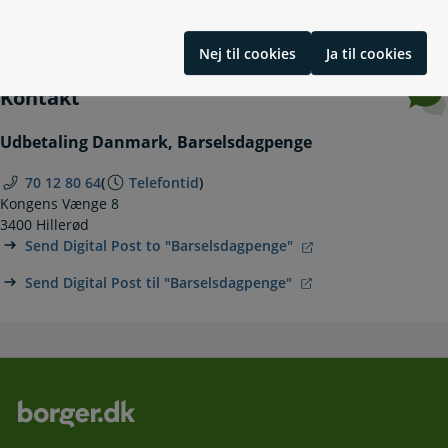
Sorgorlov
Nej til cookies
Ja til cookies
Kontakt
Udbetaling Danmark, Barselsdagpenge
70 12 80 64
(
Telefontid
)
Kongens Vænge 8
3400 Hillerød
Send Digital Post to "Barselsdagpenge"
Send Digital Post til "Barselsdagpenge"