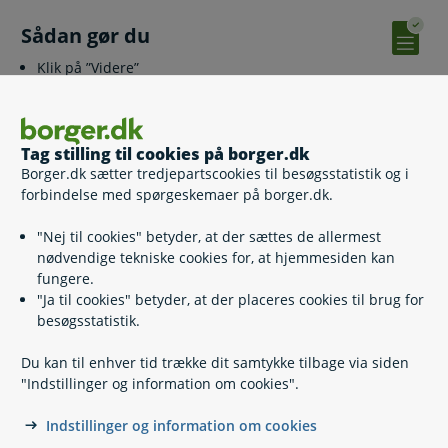
Sådan gør du
Klik på ”Videre”
Udfyld de relevante felter.
Hvis du skal sende dokumentation, kan du kun vedhæfte 8
filer ad gangen.
Tag stilling til cookies på borger.dk
Borger.dk sætter tredjepartscookies til besøgsstatistik og i
forbindelse med spørgeskemaer på borger.dk.
Relaterede emner
"Nej til cookies" betyder, at der sættes de allermest
nødvendige tekniske cookies for, at hjemmesiden kan
fungere.
Lønmodtager på barsel
"Ja til cookies" betyder, at der placeres cookies til brug for
Selvstændig på barsel
besøgsstatistik.
Ledig på barsel
Studerende og nyuddannede på barsel
Du kan til enhver tid trække dit samtykke tilbage via siden
Hvis du ikke har ret til barselsdagpenge
"Indstillinger og information om cookies".
Nærtstående familiemedlem på barsel
Social forælder på barsel
Indstillinger og information om cookies
Surrogataftaler indgået den 1. januar 2025 eller senere