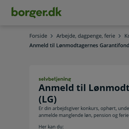
dens
hold
Forside
Arbejde, dagpenge, ferie
K
Anmeld til Lønmodtagernes Garantifond
Anmeld til Lønmo
Anmeld til Lønmod
(LG)
Er din arbejdsgiver konkurs, ophørt, unde
anmelde manglende løn, pension og ferie
Her kan du: