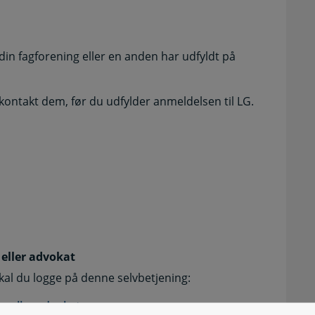
n fagforening eller en anden har udfyldt på
 kontakt dem, før du udfylder anmeldelsen til LG.
 eller advokat
skal du logge på denne selvbetjening:
e eller advokat