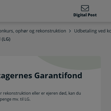
Digital Post
onkurs, ophør og rekonstruktion
Udbetaling ved k
 (LG)
dtagernes Garantifond (
tagernes Garantifond
r rekonstruktion eller er ejeren død, kan du
penge mv. til LG.