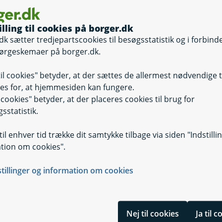
illing til cookies på borger.dk
dk sætter tredjepartscookies til besøgsstatistik og i forbind
ørgeskemaer på borger.dk.
til cookies" betyder, at der sættes de allermest nødvendige 
es for, at hjemmesiden kan fungere.
il cookies" betyder, at der placeres cookies til brug for
sstatistik.
eldelsen.
il enhver tid trække dit samtykke tilbage via siden "Indstilli
get din anmeldelse, når du får vist
tion om cookies".
stillinger og information om cookies
 du kan anmelde til LG (pdf)
Nej til cookies
Ja til 