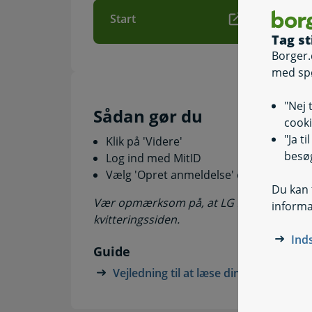
Start
Tag st
Borger.
med sp
"Nej 
Sådan gør du
cooki
"Ja t
Klik på 'Videre'
besøg
Log ind med MitID
Vælg 'Opret anmeldelse' og udfyld anm
Du kan t
Vær opmærksom på, at LG først har modta
informa
kvitteringssiden.
Ind
Guide
Vejledning til at læse din lønseddel så