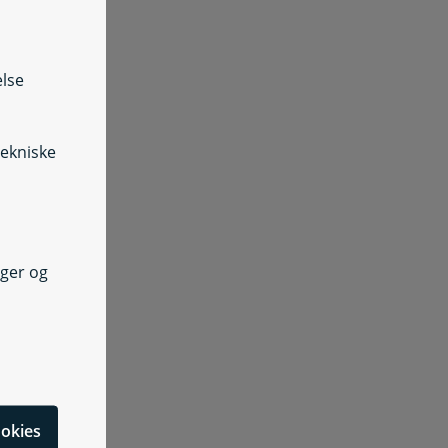
else
tekniske
nger og
cookies