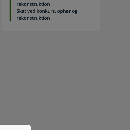
rekonstruktion
Skat ved konkurs, ophør og
rekonstruktion