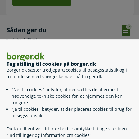
Sådan gør du
Klik på 'Start'
Log ind med MitID
Vælg 'Søg eller eller udskyd folkepensionen'. Har du
udskudt udbetalingen af din folkepension, men nu ønsker
Tag stilling til cookies på borger.dk
at få din folkepension udbetalt, så vælg i stedet 'Oplys om
Borger.dk sætter tredjepartscookies til besøgsstatistik og i
ændringer' og herefter 'Opstart din folkepension'.
forbindelse med spørgeskemaer på borger.dk.
Følg trinnene og udfyld relevante felter i
selvbetjeningsløsningen
"Nej til cookies" betyder, at der sættes de allermest
nødvendige tekniske cookies for, at hjemmesiden kan
Vær opmærksom på, at Udbetaling Danmark først har
fungere.
modtaget din ansøgning, når du får vist kvitteringssiden. Du
"Ja til cookies" betyder, at der placeres cookies til brug for
vil få kvitteringen tilsendt.
besøgsstatistik.
Du kan til enhver tid trække dit samtykke tilbage via siden
Relaterede emner
"Indstillinger og information om cookies".