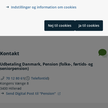
Indstillinger og information om cookies
Før du går på folkepension
Når du får folkepension
Udskudt pension
Nej til cookies
Ja til cookies
Seniorpræmie - hvis du arbejder
Ældrecheck
Kontakt
Udbetaling Danmark, Pension (folke-, førtids- og
seniorpension)
70 12 80 61
(
Telefontid
)
Kongens Vænge 8
3400 Hillerød
Send Digital Post til "Pension"