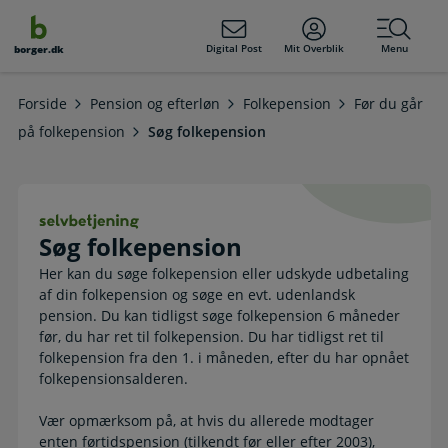
dens
hold
Digital Post
Mit Overblik
Menu
borger.dk
Forside
Pension og efterløn
Folkepension
Før du går
på folkepension
Søg folkepension
Søg folkepension. Selvbetjening
Søg folkepension
Her kan du søge folkepension eller udskyde udbetaling
af din folkepension og søge en evt. udenlandsk
pension. Du kan tidligst søge folkepension 6 måneder
før, du har ret til folkepension. Du har tidligst ret til
folkepension fra den 1. i måneden, efter du har opnået
folkepensionsalderen.
Vær opmærksom på, at hvis du allerede modtager
enten førtidspension (tilkendt før eller efter 2003),