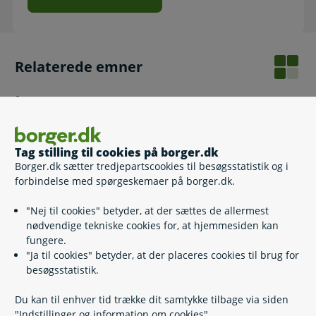
Relaterede emner
Nye regler for tilskud uden dansk læreplads
Nye regler for tilskud, hvis du allerede har en dansk
læreplads
Tilskud efter tidligere regler - aftaler oprettet senest
Tag stilling til cookies på borger.dk
30. juni 2026
Borger.dk sætter tredjepartscookies til besøgsstatistik og i
forbindelse med spørgeskemaer på borger.dk.
"Nej til cookies" betyder, at der sættes de allermest
nødvendige tekniske cookies for, at hjemmesiden kan
Kontakt
fungere.
"Ja til cookies" betyder, at der placeres cookies til brug for
Arbejdsgivernes Uddannelsesbidrag (AUB)
besøgsstatistik.
70 11 40 70
(
Telefontid
)
Du kan til enhver tid trække dit samtykke tilbage via siden
"Indstillinger og information om cookies".