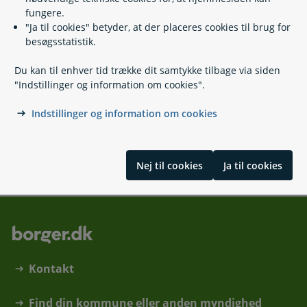
Skat ved konkurs, ophør og rekonstruktion
fungere.
"Ja til cookies" betyder, at der placeres cookies til brug for
besøgsstatistik.
Kontakt
Du kan til enhver tid trække dit samtykke tilbage via siden
"Indstillinger og information om cookies".
Lønmodtagernes Garantifond (LG)
Indstillinger og information om cookies
70 12 80 40
(
Telefontid
)
Send besked til LG som fagforening, advokat, m.fl.
Nej til cookies
Ja til cookies
Kontakt
Find din kommune eller anden myndighed