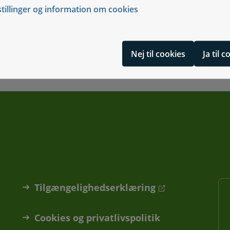
Studerende med 
e
stillinger og information om cookies
handicaptillæg
Nej til cookies
Ja til 
Tilgængelighedserklæring
Cookies og privatlivspolitik