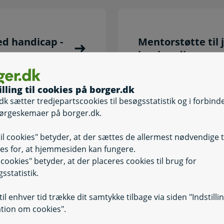
d handicap -
Mentorstøtte til 
har handicap
illing til cookies på borger.dk
dk sætter tredjepartscookies til besøgsstatistik og i forbind
ørgeskemaer på borger.dk.
is du har
til cookies" betyder, at der sættes de allermest nødvendige 
Undervisning for
es for, at hjemmesiden kan fungere.
il cookies" betyder, at der placeres cookies til brug for
sstatistik.
il enhver tid trække dit samtykke tilbage via siden "Indstilli
tion om cookies".