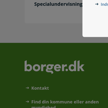
Specialundervisning for voksn
Ind
Kontakt
Find din kommune eller anden
myndighed