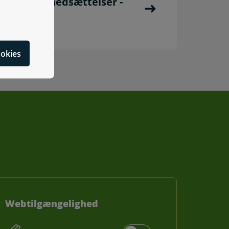
funktionsnedsættelser -
cookies
Webtilgængelighed