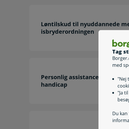
Løntilskud til nyuddannede me
isbryderordningen
Tag st
Borger.
med sp
Personlig assistance til job, hv
"Nej 
handicap
cooki
"Ja t
besøg
Du kan t
informa