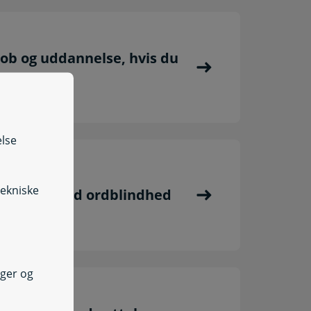
job og uddannelse, hvis du
else
tekniske
 voksne med ordblindhed
nger og