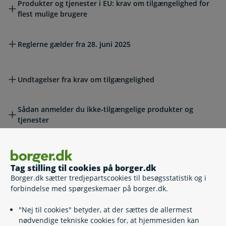
Produkter og tjenester i EU: krav om tilgængelighed for
flest mulige brugere
Reglerne gælder fra 28. juni 2025
Undtagelser fra krav om tilgængelighed
Sådan anmelder du ikke-tilgængelige produkter og
tjenester
Hvis du vil klage
Tag stilling til cookies på borger.dk
Borger.dk sætter tredjepartscookies til besøgsstatistik og i
Lovgivning
forbindelse med spørgeskemaer på borger.dk.
"Nej til cookies" betyder, at der sættes de allermest
nødvendige tekniske cookies for, at hjemmesiden kan
Læs også