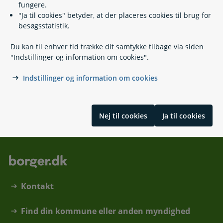
fungere.
"Ja til cookies" betyder, at der placeres cookies til brug for
besøgsstatistik.
Relaterede emner
Du kan til enhver tid trække dit samtykke tilbage via siden
"Indstillinger og information om cookies".
Fysisk tilgængelighed
Webtilgængelighed
Indstillinger og information om cookies
Post til døren
Skrevet af Erhvervsstyrelsen
Nej til cookies
Ja til cookies
Kontakt
Find din kommune eller anden myndighed