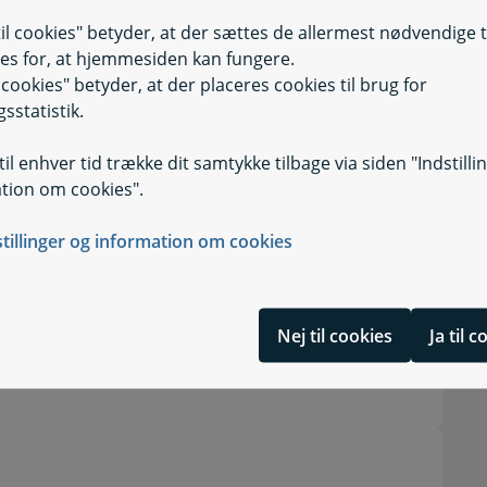
t fødselstidspunkt i
til cookies" betyder, at der sættes de allermest nødvendige 
Selvbetjening
Selvbetjening, 
astyrelsen
es for, at hjemmesiden kan fungere.
il cookies" betyder, at der placeres cookies til brug for
sstatistik.
fødselstidspunkt i CPR
Selvbetjening
Selvbetjening, S
il enhver tid trække dit samtykke tilbage via siden "Indstilli
tion om cookies".
stillinger og information om cookies
 den nyfødte
dt kort efter fødslen
Nej til cookies
Ja til 