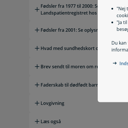
Fødsler fra 1977 til 2000: Søg indsigt i di
"Nej 
Landspatientregistret hos Sundhedsdat
cooki
"Ja t
besøg
Fødsler fra 2001: Se oplysninger om dit 
Du kan t
Hvad med sundhedskort og pas?
informa
Ind
Brev sendt til moren om registrering af
Faderskab til dødfødt barn eller barn dø
Lovgivning
Læs også