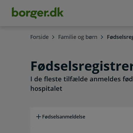
dens
hold
Forside
Familie og børn
Fødselsreg
Fødselsregistre
I de fleste tilfælde anmeldes f
hospitalet
Læs mere om emnet
Fødselsanmeldelse