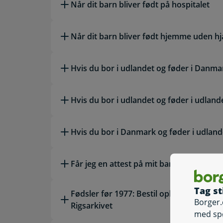
Når dit barn bliver født på hospitalet
Når dit barn bliver født hjemme uden h
Hvis du bor i udlandet og føder i Danma
Hvis du bor i udlandet og føder i udland
Hvis du bor i Danmark og føder i udland
Får jeg en attest på mit barn?
Tag st
Fødsler før 1977: Bestil oplysninger om 
Borger.
Rigsarkivet
med sp