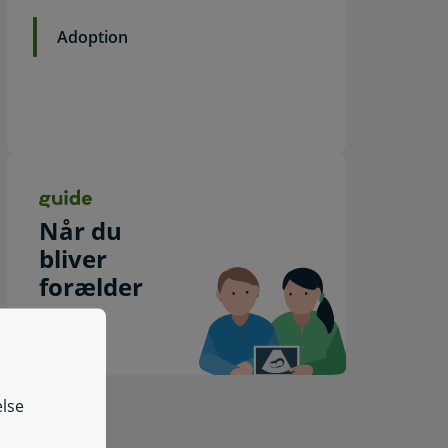
Adoption
Guide
Når du
bliver
forælder
else
nsøg om dit fødselstidspunkt hos Rigsarkivet før 1986