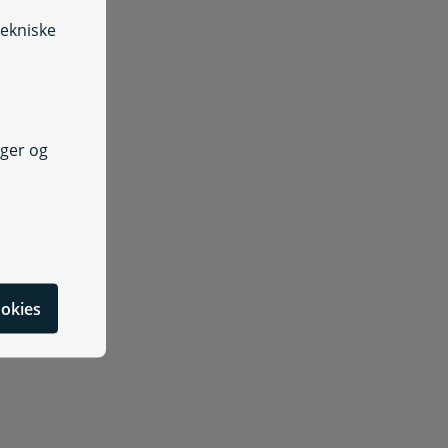
tekniske
Søg indsigt i dine sundhedsdata hos Sundhedsdatastyrelsen
e de oplysninger, der er registreret om dig i CPR
nger og
cookies