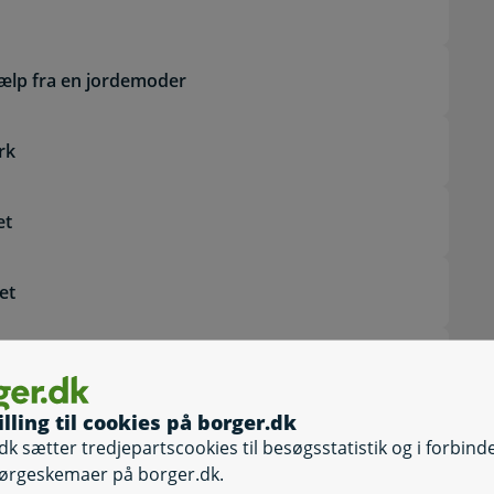
jælp fra en jordemoder
rk
et
et
illing til cookies på borger.dk
dit fødselstidspunkt hos
Selvbetjening
dk sætter tredjepartscookies til besøgsstatistik og i forbind
Selvbetjening, A
ørgeskemaer på borger.dk.