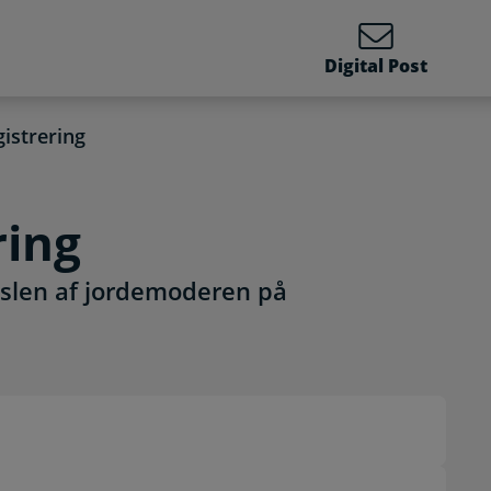
Digital Post
istrering
ring
ødslen af jordemoderen på