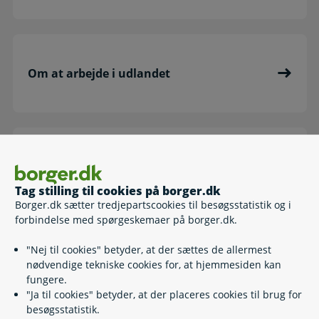
Om at arbejde i udlandet
Social sikring i udlandet
Tag stilling til cookies på borger.dk
Borger.dk sætter tredjepartscookies til besøgsstatistik og i
forbindelse med spørgeskemaer på borger.dk.
"Nej til cookies" betyder, at der sættes de allermest
Job i EU/EØS-landene og Schweiz
nødvendige tekniske cookies for, at hjemmesiden kan
fungere.
"Ja til cookies" betyder, at der placeres cookies til brug for
besøgsstatistik.