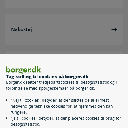
Nabostøj
Søg en lejebolig
Tag stilling til cookies på borger.dk
Borger.dk sætter tredjepartscookies til besøgsstatistik og i
forbindelse med spørgeskemaer på borger.dk.
"Nej til cookies" betyder, at der sættes de allermest
Støtte til bygningsfornyelse - privat
nødvendige tekniske cookies for, at hjemmesiden kan
lejebolig
fungere.
"Ja til cookies" betyder, at der placeres cookies til brug for
besøgsstatistik.