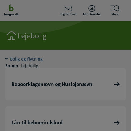
dens
hold
Digital Post
Mit Overblik
Menu
borger.dk
Lejebolig
Bolig og flytning
Emner:
Lejebolig
Beboerklagenævn og Huslejenævn
Lån til beboerindskud