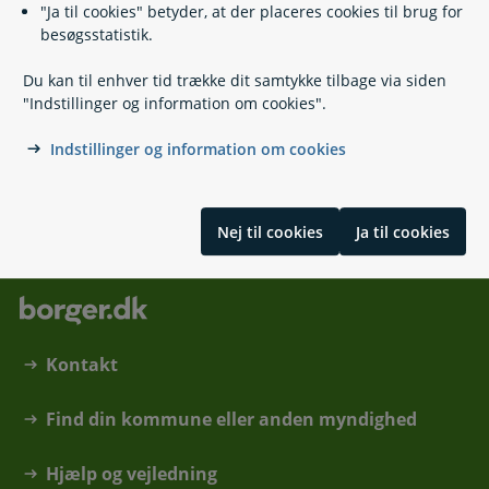
Relaterede emner
"Ja til cookies" betyder, at der placeres cookies til brug for
besøgsstatistik.
Flytning i Danmark
Du kan til enhver tid trække dit samtykke tilbage via siden
Udrejse fra Danmark i mere end 6 måneder
"Indstillinger og information om cookies".
Flytning til Danmark
Navne- og adressebeskyttelse
Indstillinger og information om cookies
Skrevet af Udbetaling Danmark
Nej til cookies
Ja til cookies
Kontakt
Find din kommune eller anden myndighed
Hjælp og vejledning