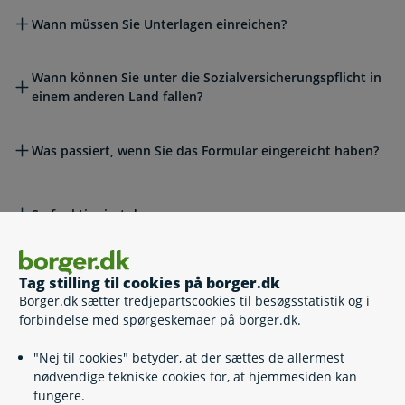
Wann müssen Sie Unterlagen einreichen?
Wann können Sie unter die Sozialversicherungspflicht in
einem anderen Land fallen?
Was passiert, wenn Sie das Formular eingereicht haben?
So funktioniert das
Fragen
Tag stilling til cookies på borger.dk
Borger.dk sætter tredjepartscookies til besøgsstatistik og i
forbindelse med spørgeskemaer på borger.dk.
Das Formular lässt sich nicht öffnen
"Nej til cookies" betyder, at der sættes de allermest
nødvendige tekniske cookies for, at hjemmesiden kan
fungere.