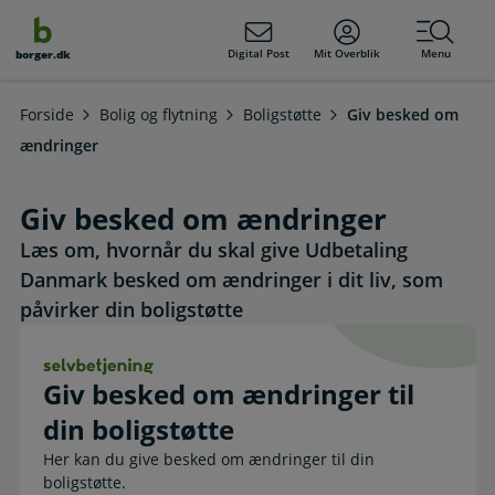
dens
hold
Digital Post
Mit Overblik
Menu
borger.dk
Forside
Bolig og flytning
Boligstøtte
Giv besked om
ændringer
Giv besked om ændringer
Læs om, hvornår du skal give Udbetaling
Danmark besked om ændringer i dit liv, som
påvirker din boligstøtte
Giv besked om ændringer til din boligstøtte
Giv besked om ændringer til
din boligstøtte
Her kan du give besked om ændringer til din
boligstøtte.