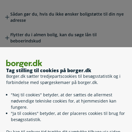
Sådan gør du, hvis du ikke ønsker boligstøtte til din nye
adresse
Flytter du i almen bolig, kan du søge lån til
beboerindskud
Giv besked, hvis din husleje stiger eller falder
Giv besked, hvis din husleje stiger eller
falder
Tag stilling til cookies på borger.dk
Borger.dk sætter tredjepartscookies til besøgsstatistik og i
Hvad skal du gøre, hvis din husleje ændrer sig?
forbindelse med spørgeskemaer på borger.dk.
"Nej til cookies" betyder, at der sættes de allermest
Hvordan opgør du din husleje?
nødvendige tekniske cookies for, at hjemmesiden kan
fungere.
Giv besked, hvis der flytter en ind eller ud hos
Giv besked, hvis der flytter en ind eller
"Ja til cookies" betyder, at der placeres cookies til brug for
ud hos dig
besøgsstatistik.
Du kan til enhver tid trække dit samtykke tilbage via siden