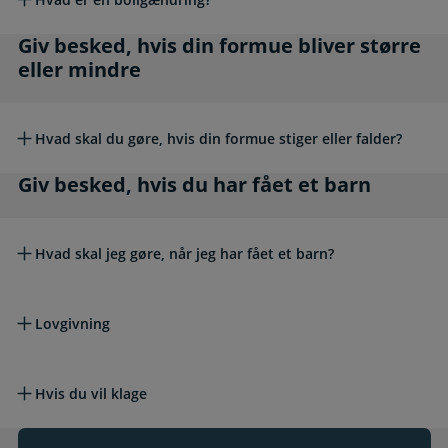
Giv besked, hvis din formue bliver større elle
Giv besked, hvis din formue bliver større
eller mindre
Hvad skal du gøre, hvis din formue stiger eller falder?
Giv besked, hvis du har fået et barn
Giv besked, hvis du har fået et barn
Hvad skal jeg gøre, når jeg har fået et barn?
Læs mere om emnet
Lovgivning
Hvis du vil klage