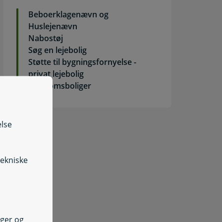
Beboerklagenævn og
Huslejenævn
nsøg om lån eller garanti for lån til beboerindskud
Nabostøj
Søg en lejebolig
Støtte til bygningsfornyelse -
privat lejebolig
Ungdomsboliger
else
tekniske
nger og