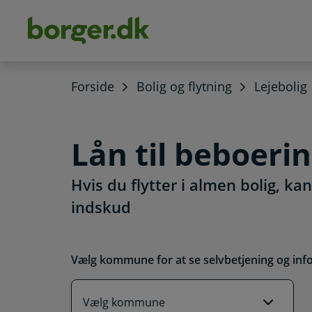
dens
hold
Forside
Bolig og flytning
Lejebolig
Lån til beboeri
Hvis du flytter i almen bolig, k
indskud
Vælg kommune for at se selvbetjening og inf