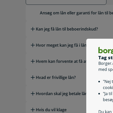
Læs mere om emnet
Ansøg om lån eller garanti for lån til
Kan jeg få lån til beboerindskud?
Hvor meget kan jeg få i lån til beboerin
Tag st
Hvem kan forvente at få afslag på sin a
Borger.
med sp
Hvad er frivillige lån?
"Nej 
cooki
"Ja t
Hvordan skal jeg betale lånet tilbage?
besøg
Hvis du vil klage
Du kan t