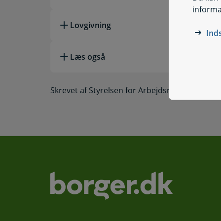
informa
Lovgivning
Ind
Læs også
Skrevet af Styrelsen for Arbejdsmarked og Re