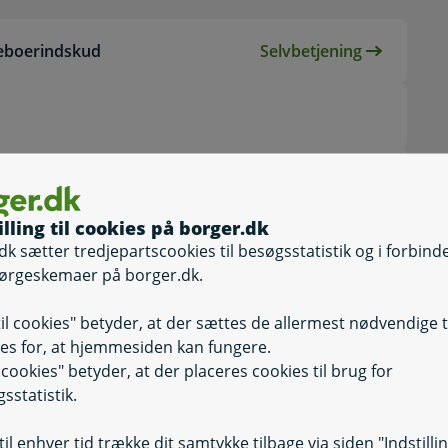
 beboerindskud
Selvbetjening
Selvbetjening, A
dskud?
illing til cookies på borger.dk
nsøgning om lån?
dk sætter tredjepartscookies til besøgsstatistik og i forbind
ørgeskemaer på borger.dk.
til cookies" betyder, at der sættes de allermest nødvendige 
es for, at hjemmesiden kan fungere.
il cookies" betyder, at der placeres cookies til brug for
sstatistik.
il enhver tid trække dit samtykke tilbage via siden "Indstilli