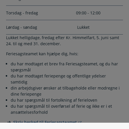
Torsdag - fredag
09:00 - 12:00
Lørdag - søndag
Lukket
Lukket helligdage, fredag efter Kr. Himmelfart, 5. juni samt
24. til og med 31. december.
Feriesagsteamet kan hjælpe dig, hvis:
du har modtaget et brev fra Feriesagsteamet, og du har
spørgsmål
du har modtaget feriepenge og offentlige ydelser
samtidig
din arbejdsgiver ønsker at tilbageholde eller modregne i
dine feriepenge
du har spørgsmål til fortolkning af ferieloven
du har spørgsmål til overførsel af ferie og ikke er i et
ansættelsesforhold
Skriv besked til Feriesagsteamet