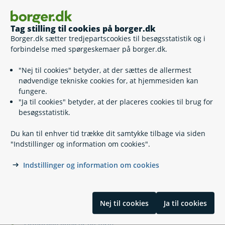
Solsikkelinjen
Kontakt Solsikkelinjen hos Feriesagsteamet
Tag stilling til cookies på borger.dk
Borger.dk sætter tredjepartscookies til besøgsstatistik og i
Postadresse
forbindelse med spørgeskemaer på borger.dk.
FerieKonto, att. Feriesagsteamet
Kongens Vænge 8, 3400 Hillerød.
"Nej til cookies" betyder, at der sættes de allermest
nødvendige tekniske cookies for, at hjemmesiden kan
fungere.
"Ja til cookies" betyder, at der placeres cookies til brug for
Personoplysninger
besøgsstatistik.
Sådan behandles dine personoplysninger
Du kan til enhver tid trække dit samtykke tilbage via siden
"Indstillinger og information om cookies".
Indstillinger og information om cookies
Relaterede emner
Lønmodtager og ferie
Nej til cookies
Ja til cookies
Jobskifte og ferie
Sygdom og ferie
Offentlige ydelser og ferie