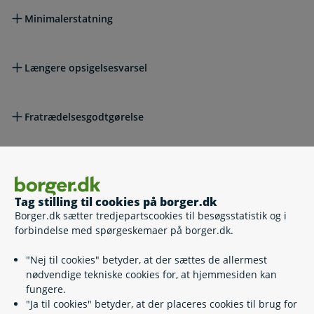
Minimalerstatning
Længere opsigelsesvarsel
Fratrædelsesgodtgørelse
Send oplysninger, når din opsigelsesperiode er gået
Tag stilling til cookies på borger.dk
Husk at søge nyt arbejde
Borger.dk sætter tredjepartscookies til besøgsstatistik og i
forbindelse med spørgeskemaer på borger.dk.
"Nej til cookies" betyder, at der sættes de allermest
Relaterede emner
nødvendige tekniske cookies for, at hjemmesiden kan
fungere.
"Ja til cookies" betyder, at der placeres cookies til brug for
Udbetaling ved konkurs, ophør og rekonstruktion