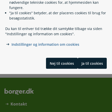
nødvendige tekniske cookies for, at hjemmesiden kan
fungere.
"Ja til cookies" betyder, at der placeres cookies til brug for
besøgsstatistik.
Ressourceforløbsydelse under
jobafklaringsforløb
Du kan til enhver tid trække dit samtykke tilbage via siden
"Indstillinger og information om cookies".
Indstillinger og information om cookies
Ressourceforløbsydelse under
ressourceforløb
Nej til cookies
Ja til cookies
Kontakt