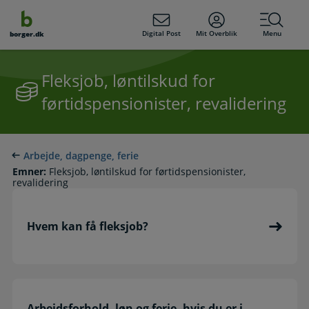
dens
hold
Digital Post
Mit Overblik
Menu
borger.dk
Fleksjob, løntilskud for
førtidspensionister, revalidering
Arbejde, dagpenge, ferie
Emner:
Fleksjob, løntilskud for førtidspensionister,
revalidering
Hvem kan få fleksjob?
Arbejdsforhold, løn og ferie, hvis du er i