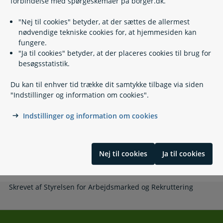
forbindelse med spørgeskemaer på borger.dk.
Hvis du vil klage
"Nej til cookies" betyder, at der sættes de allermest
nødvendige tekniske cookies for, at hjemmesiden kan
fungere.
Lovgivning
"Ja til cookies" betyder, at der placeres cookies til brug for
besøgsstatistik.
Du kan til enhver tid trække dit samtykke tilbage via siden
Relaterede emner
"Indstillinger og information om cookies".
Indstillinger og information om cookies
Arbejdsløshedsdagpenge
Job i EU/EØS-landene og Schweiz
Feriedagpenge
Socialt frikort
Nej til cookies
Ja til cookies
Økonomisk tilskud fra kommunen
Skrevet af Styrelsen for Arbejdsmarked og Rekruttering