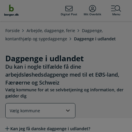
dens
hold
Digital Post
Mit Overblik
Menu
borger.dk
Forside
Arbejde, dagpenge, ferie
Dagpenge,
kontanthjælp og sygedagpenge
Dagpenge i udlandet
Dagpenge i udlandet
Du kan i nogle tilfælde få dine
arbejdsløshedsdagpenge med til et EØS-land,
Færøerne og Schweiz
Vælg kommune for at se selvbetjening og information, der
gælder dig
Læs mere om emnet
Kan jeg få danske dagpenge i udlandet?