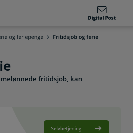
Digital Post
erie og feriepenge
Fritidsjob og ferie
ie
timelønnede fritidsjob, kan
Selvbetjening