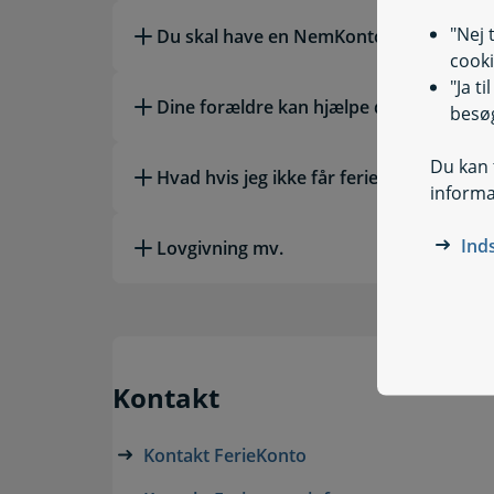
"Nej 
Du skal have en NemKonto
cooki
"Ja t
Dine forældre kan hjælpe dig med ferie
besøg
Du kan t
Hvad hvis jeg ikke får feriepenge?
informa
Ind
Lovgivning mv.
Kontakt
Kontakt FerieKonto