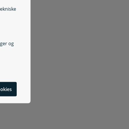
tekniske
nger og
cookies