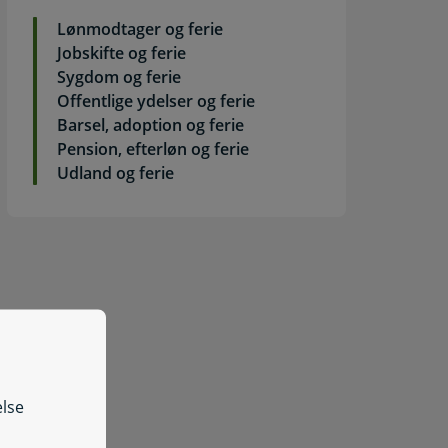
Lønmodtager og ferie
Jobskifte og ferie
Sygdom og ferie
Offentlige ydelser og ferie
Barsel, adoption og ferie
Pension, efterløn og ferie
Udland og ferie
else