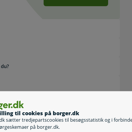
 du?
dine feriedage
illing til cookies på borger.dk
dk sætter tredjepartscookies til besøgsstatistik og i forbind
ørgeskemaer på borger.dk.