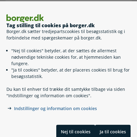
Livstestamente
Tag stilling til cookies på borger.dk
Borger.dk sætter tredjepartscookies til besøgsstatistik og i
forbindelse med spørgeskemaer på borger.dk.
"Nej til cookies" betyder, at der sættes de allermest
Madlevering og madordning
nødvendige tekniske cookies for, at hjemmesiden kan
fungere.
"Ja til cookies" betyder, at der placeres cookies til brug for
besøgsstatistik.
Du kan til enhver tid trække dit samtykke tilbage via siden
Plejetestamente
"Indstillinger og information om cookies".
Indstillinger og information om cookies
Nej til cookies
Ja til cookies
Træning og socialpædagogisk bistand