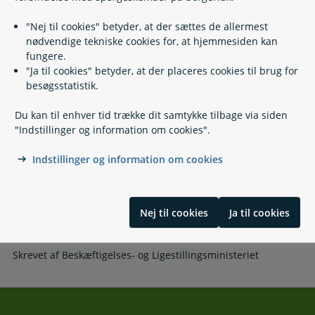
Læs også
"Nej til cookies" betyder, at der sættes de allermest
nødvendige tekniske cookies for, at hjemmesiden kan
fungere.
Relaterede emner
"Ja til cookies" betyder, at der placeres cookies til brug for
besøgsstatistik.
Aflastning ved pasning af syge pårørende
Forebyggende indsatser målrettet ældre
Du kan til enhver tid trække dit samtykke tilbage via siden
Få plejevederlag, når du passer en døende
"Indstillinger og information om cookies".
Helhedspleje
Ledsageordning
Indstillinger og information om cookies
Livstestamente
Madlevering og madordning
Plejetestamente
Nej til cookies
Ja til cookies
Træning og socialpædagogisk bistand
Skrevet af Beskæftigelses- og Ligestillingsministeriet