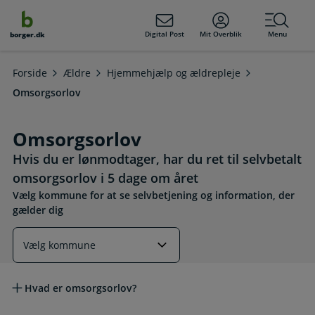
dens
hold
Digital Post
Mit Overblik
Menu
borger.dk
Forside
Ældre
Hjemmehjælp og ældrepleje
Omsorgsorlov
Omsorgsorlov
Hvis du er lønmodtager, har du ret til selvbetalt
omsorgsorlov i 5 dage om året
Vælg kommune for at se selvbetjening og information, der
gælder dig
Læs mere om emnet
Hvad er omsorgsorlov?