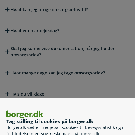
Hvad kan jeg bruge omsorgsorlov til?
Hvad er en arbejdsdag?
Skal jeg kunne vise dokumentation, når jeg holder
omsorgsorlov?
Hvor mange dage kan jeg tage omsorgsorlov?
Hvis du vil klage
Lovgivning
Tag stilling til cookies på borger.dk
Borger.dk sætter tredjepartscookies til besøgsstatistik og i
forbindelse med spørgeskemaer på borger.dk.