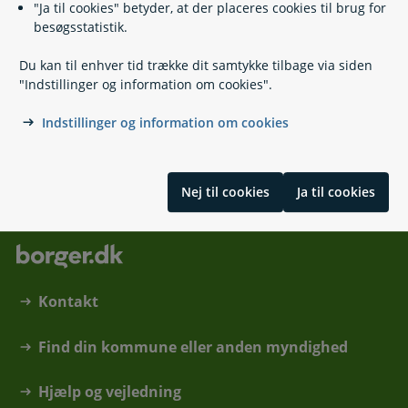
"Ja til cookies" betyder, at der placeres cookies til brug for
besøgsstatistik.
99 74 17 58
(
Telefontid
)
Du kan til enhver tid trække dit samtykke tilbage via siden
sundhed.omsorg@rksk.dk
"Indstillinger og information om cookies".
https://www.rksk.dk/
Rødkløvervej 4
Indstillinger og information om cookies
6950 Ringkøbing
Nej til cookies
Ja til cookies
Kontakt
Find din kommune eller anden myndighed
Hjælp og vejledning