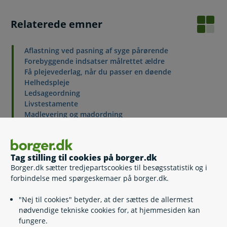
Relaterede emner
Aflastning ved pasning af syge pårørende
Forebyggende indsatser målrettet ældre
Få plejevederlag, når du passer en døende
Helhedspleje
Ledsageordning
Livstestamente
Madlevering og madordning
Plejetestamente
Træning og socialpædagogisk bistand
Omsorgsorlov
Tag stilling til cookies på borger.dk
Borger.dk sætter tredjepartscookies til besøgsstatistik og i
forbindelse med spørgeskemaer på borger.dk.
Kontakt
"Nej til cookies" betyder, at der sættes de allermest
nødvendige tekniske cookies for, at hjemmesiden kan
Sundhed og Omsorg, Myndighedsafdelingen -
fungere.
Ringkøbing-Skjern Kommune