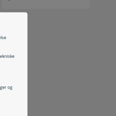
else
tekniske
nger og