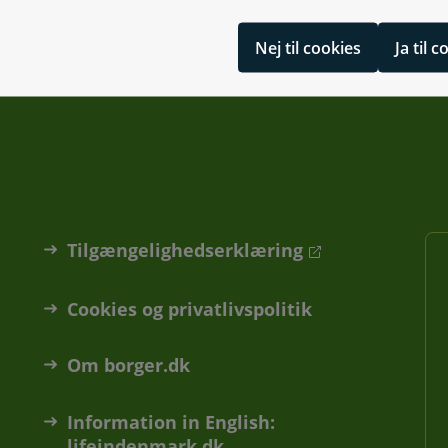
Nej til cookies
Ja til 
Tilgængelighedserklæring
Cookies og privatlivspolitik
Om borger.dk
Information in English:
lifeindenmark.dk