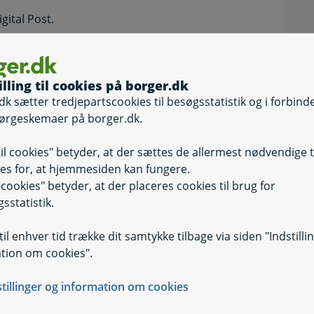
igital Post.
s Uddannelsesbidrag
illing til cookies på borger.dk
dk sætter tredjepartscookies til besøgsstatistik og i forbind
ørgeskemaer på borger.dk.
til cookies" betyder, at der sættes de allermest nødvendige 
es for, at hjemmesiden kan fungere.
il cookies" betyder, at der placeres cookies til brug for
sstatistik.
il enhver tid trække dit samtykke tilbage via siden "Indstilli
AUB)
tion om cookies".
stillinger og information om cookies