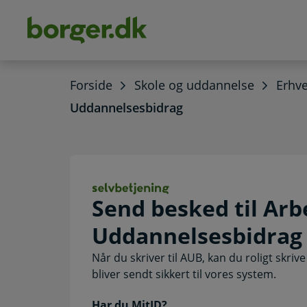
dens
hold
Forside
Skole og uddannelse
Erhv
Uddannelsesbidrag
Send besked til 
Send besked til Arb
Uddannelsesbidrag
Når du skriver til AUB, kan du roligt skr
bliver sendt sikkert til vores system.
Har du MitID?