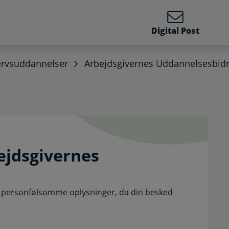
Digital Post
ervsuddannelser
Arbejdsgivernes Uddannelsesbid
Arbejdsgivernes Uddanne
ejdsgivernes
ive personfølsomme oplysninger, da din besked