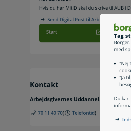
Hvis du har MitID skal du skrive til AUB i D
Send Digital Post til Arbejdsgiverne
Start
Tag st
Borger.
med sp
"Nej 
cooki
"Ja t
Kontakt
besøg
Du kan t
Arbejdsgivernes Uddannelsesbidrag (
informa
70 11 40 70
(
Telefontid
)
Ind