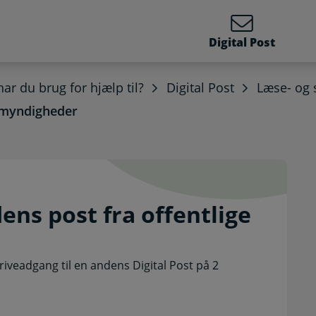
Digital Post
ar du brug for hjælp til?
Digital Post
Læse- og s
e myndigheder
 andens post fra offentl
ens post fra offentlige
riveadgang til en andens Digital Post på 2