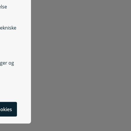
else
tekniske
nger og
cookies