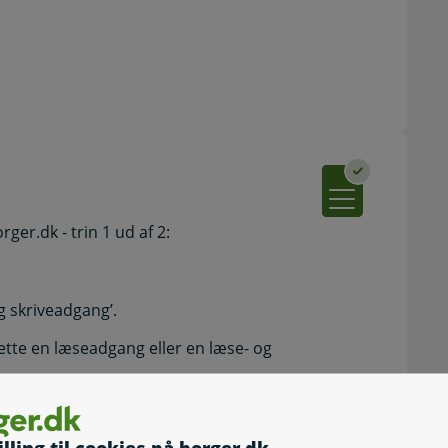
er.dk - trin 1 ud af 2:
g skriveadgang’.
ette en læseadgang eller en læse- og
mmer på personen, du anmoder om adgang hos.
illing til cookies på borger.dk