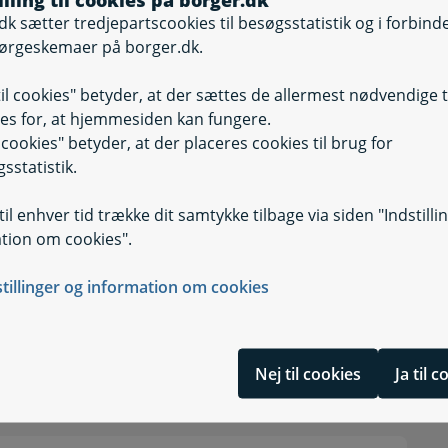
ler klik i feltet ’Adgangen skal aldrig udløbe’.
dk sætter tredjepartscookies til besøgsstatistik og i forbind
ørgeskemaer på borger.dk.
din anmodning:
til cookies" betyder, at der sættes de allermest nødvendige 
 status på din anmodning. Når personen, du har
es for, at hjemmesiden kan fungere.
 anmodning, får du en besked i Digital Post.
il cookies" betyder, at der placeres cookies til brug for
al Post.
sstatistik.
nvende dig til kommunen. Husk at bestille tid i
il enhver tid trække dit samtykke tilbage via siden "Indstilli
tion om cookies".
en kan give adgang, kan du læse mere om det
stillinger og information om cookies
Nej til cookies
Ja til 