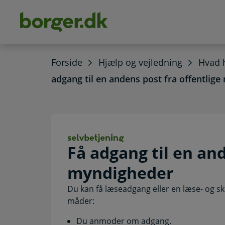
dens
hold
Forside
Hjælp og vejledning
Hvad h
adgang til en andens post fra offentlig
Få adgang til en
Få adgang til en and
myndigheder
Du kan få læseadgang eller en læse- og sk
måder:
Du anmoder om adgang.