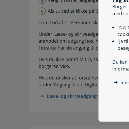
Vælg, hvornår adgangen skal udløbe, el
Borger.
Afslut ved at klikke på ’Send’.
med sp
Trin 2 ud af 2 - Personen skal godkende 
"Nej 
Under ’Læse- og skriveadgang’ kan du se
cooki
anmodet om adgang hos, har godkendt din
"Ja t
Først da har du adgang til personens Digit
besøg
Hvis du ikke har et MitID, skal du altid he
Du kan t
borgerservice.
informa
Hvis du ønsker at forstå hvordan person
Ind
under ’Adgang til din Digital Post’.
Læse- og skriveadgang til Digital Post