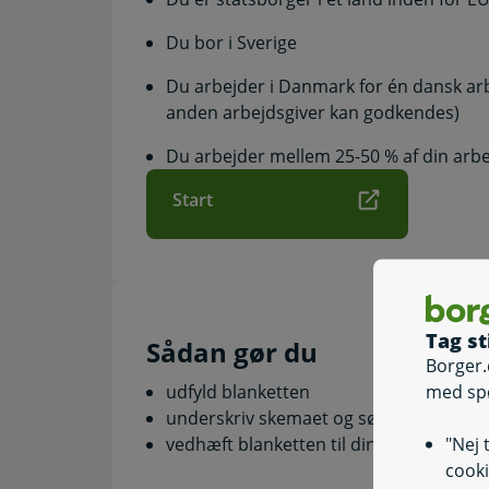
Du bor i Sverige
Du arbejder i Danmark for én dansk arb
anden arbejdsgiver kan godkendes)
Du arbejder mellem 25-50 % af din arbej
Start
Tag st
Sådan gør du
Borger.
med sp
udfyld blanketten
underskriv skemaet og sørg for, at din
"Nej 
vedhæft blanketten til din ansøgning o
cooki