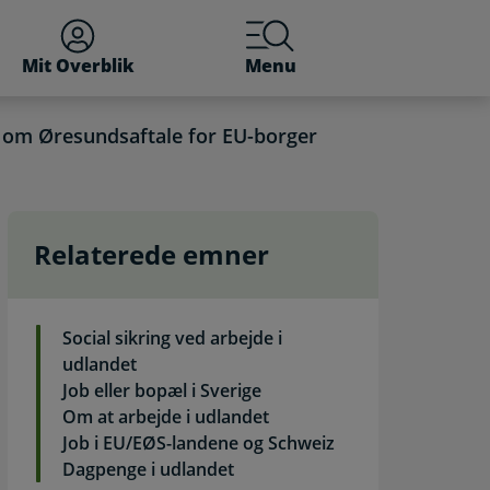
Mit Overblik
Menu
g om Øresundsaftale for EU-borger
Relaterede emner
or EU-borger. Selvbetjen
Social sikring ved arbejde i
udlandet
Job eller bopæl i Sverige
Om at arbejde i udlandet
Job i EU/EØS-landene og Schweiz
Dagpenge i udlandet