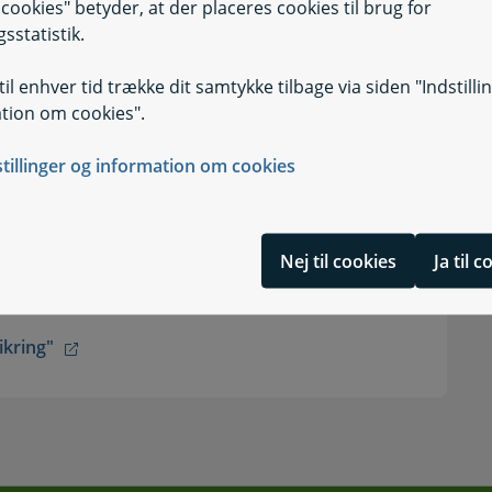
il cookies" betyder, at der placeres cookies til brug for
sstatistik.
il enhver tid trække dit samtykke tilbage via siden "Indstilli
tion om cookies".
stillinger og information om cookies
ial Sikring
Nej til cookies
Ja til 
Sikring"