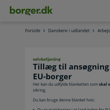
dens
hold
Forside
Danskere i udlandet
Arbej
Tillæg til ansøg
Tillæg til ansøgnin
EU-borger
Her kan du udfylde blanketten som
skal 
sikring.
Du kan bruge denne blanket hvis:
Du er statsborger i et land
inden for
EU