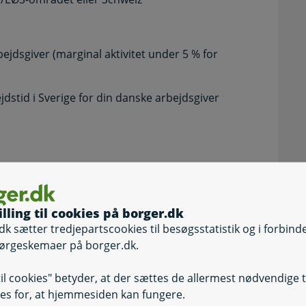
ejdsgiver (marginal aktivitet under 5 % for
dstid i Sverige for din danske arbejdsgiver
illing til cookies på borger.dk
dk sætter tredjepartscookies til besøgsstatistik og i forbind
ørgeskemaer på borger.dk.
 arbejdsgiver også underskriver
til cookies" betyder, at der sættes de allermest nødvendige 
m dansk social sikring
es for, at hjemmesiden kan fungere.