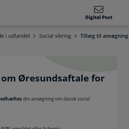
Digital Post
de i udlandet
Social sikring
Tillæg til ansøgnin
ning om Øresundsaftale f
g om Øresundsaftale for
vedhæftes
din ansøgning om dansk social
/EØS-området eller Schweiz