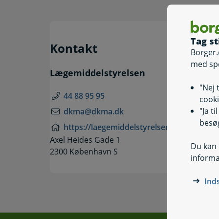
Tag st
Kontakt
Borger.
med sp
Lægemiddelstyrelsen
"Nej 
44 88 95 95
cooki
"Ja t
dkma@dkma.dk
besøg
https://laegemiddelstyrelsen.dk/
Axel Heides Gade 1
Du kan t
2300 København S
informa
Ind