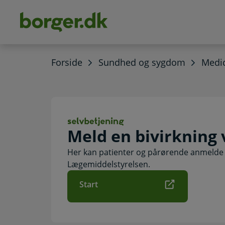
dens
hold
Forside
Sundhed og sygdom
Medic
Meld en bivirkni
Meld en bivirkning
Her kan patienter og pårørende anmelde e
Lægemiddelstyrelsen.
Start