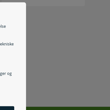
else
tekniske
nger og