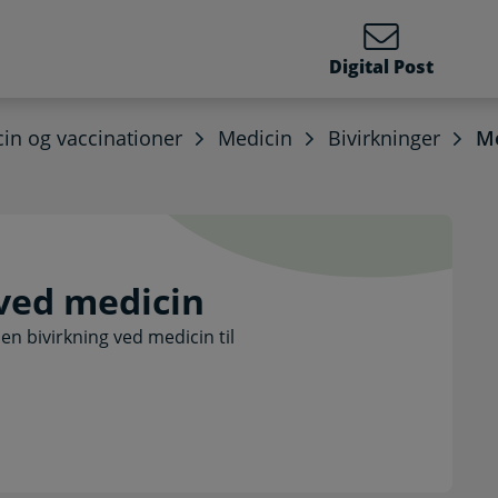
Digital Post
in og vaccinationer
Medicin
Bivirkninger
Me
ng ved medicin. Selvbetj
 ved medicin
n bivirkning ved medicin til