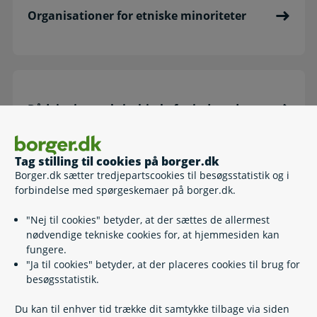
Organisationer for etniske minoriteter
Rådgivning og krisehjælp for indvandrere
Tag stilling til cookies på borger.dk
Borger.dk sætter tredjepartscookies til besøgsstatistik og i
forbindelse med spørgeskemaer på borger.dk.
Tolkning for fremmedsprogede
"Nej til cookies" betyder, at der sættes de allermest
nødvendige tekniske cookies for, at hjemmesiden kan
fungere.
"Ja til cookies" betyder, at der placeres cookies til brug for
besøgsstatistik.
Valgret og valgbarhed for udlændinge
Du kan til enhver tid trække dit samtykke tilbage via siden