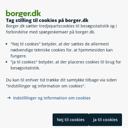
Tag stilling til cookies på borger.dk
Borger.dk sætter tredjepartscookies til besøgsstatistik og i
Vejene i snevejr
forbindelse med spørgeskemaer på borger.dk.
"Nej til cookies" betyder, at der sættes de allermest
nødvendige tekniske cookies for, at hjemmesiden kan
fungere.
"Ja til cookies" betyder, at der placeres cookies til brug for
besøgsstatistik.
Du kan til enhver tid trække dit samtykke tilbage via siden
Kontakt
"Indstillinger og information om cookies".
Indstillinger og information om cookies
Find din kommune eller anden myndighed
Hjælp og vejledning
Nej til cookies
Ja til cookies