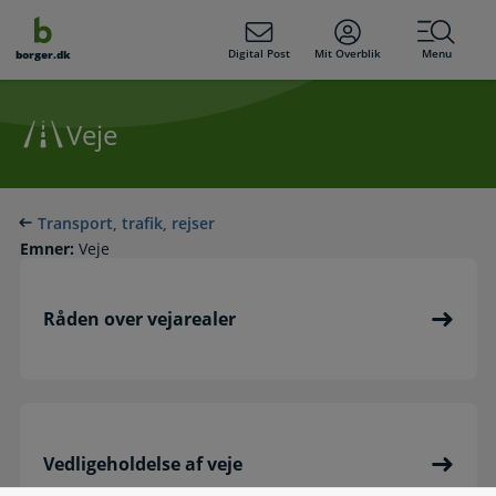
dens
hold
Digital Post
Mit Overblik
Menu
borger.dk
Veje
Transport, trafik, rejser
Emner:
Veje
Råden over vejarealer
Vedligeholdelse af veje