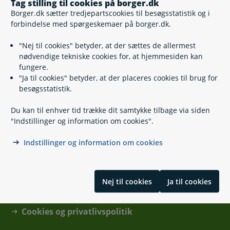
Tag stilling til cookies på borger.dk
Borger.dk sætter tredjepartscookies til besøgsstatistik og i
forbindelse med spørgeskemaer på borger.dk.
"Nej til cookies" betyder, at der sættes de allermest
nødvendige tekniske cookies for, at hjemmesiden kan
fungere.
"Ja til cookies" betyder, at der placeres cookies til brug for
Kontakt
besøgsstatistik.
Du kan til enhver tid trække dit samtykke tilbage via siden
Find din kommune eller anden myndighed
"Indstillinger og information om cookies".
Hjælp og vejledning
Indstillinger og information om cookies
Skal du hjælpe en anden?
Nej til cookies
Ja til cookies
Tilgængelighedserklæring
Cookies og privatlivspolitik