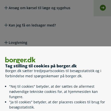
Ansøg om kørsel til læge og sygehus
Selv
Kan jeg få en ledsager med?
Lovgivning
Læs også
Tag stilling til cookies på borger.dk
Borger.dk sætter tredjepartscookies til besøgsstatistik og i
forbindelse med spørgeskemaer på borger.dk.
Relaterede emner
"Nej til cookies" betyder, at der sættes de allermest
nødvendige tekniske cookies for, at hjemmesiden kan
Befordringstilskud til arbejdsmarkedsuddannelser
fungere.
Fradrag
"Ja til cookies" betyder, at der placeres cookies til brug for
Rabatordninger til offentlig transport
besøgsstatistik.
Transport for personer med handicap