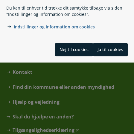
Ungdomskort
Du kan til enhver tid trække dit samtykke tilbage via siden
Skolekørsel
"Indstillinger og information om cookies".
Skrevet af redaktionen på sundhed.dk
Indstillinger og information om cookies
Nej til cookies
Ja til cookies
Kontakt
Find din kommune eller anden myndighed
Hjælp og vejledning
Skal du hjælpe en anden?
Tilgængelighedserklæring