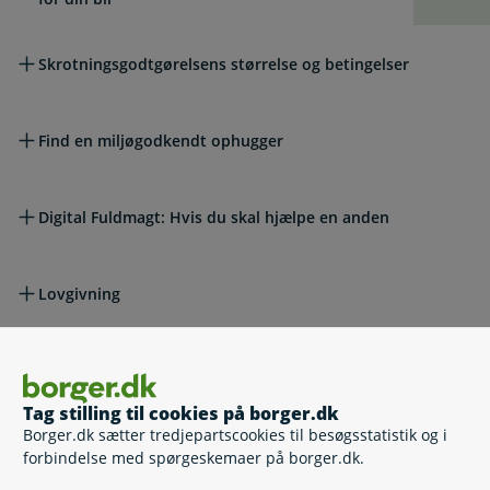
Skrotningsgodtgørelsens størrelse og betingelser
Find en miljøgodkendt ophugger
Digital Fuldmagt: Hvis du skal hjælpe en anden
Lovgivning
Læs også
Tag stilling til cookies på borger.dk
Borger.dk sætter tredjepartscookies til besøgsstatistik og i
Relaterede emner
forbindelse med spørgeskemaer på borger.dk.