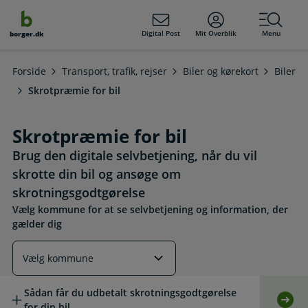
dens
hold
Digital Post
Mit Overblik
Menu
borger.dk
Forside
Transport, trafik, rejser
Biler og kørekort
Biler
Skrotpræmie for bil
Skrotpræmie for bil
Brug den digitale selvbetjening, når du vil
skrotte din bil og ansøge om
skrotningsgodtgørelse
Vælg kommune for at se selvbetjening og information, der
gælder dig
Læs mere om emnet
Sådan får du udbetalt skrotningsgodtgørelse
Selv
for din bil