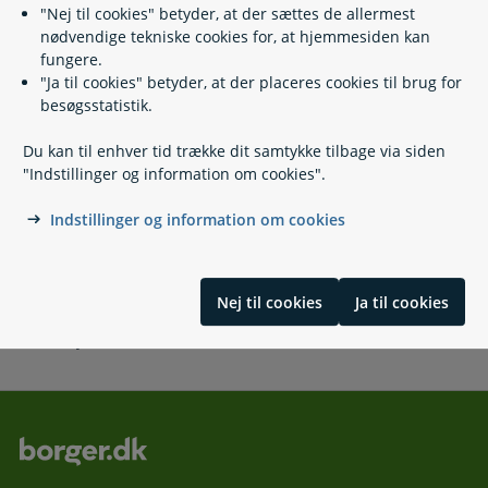
"Nej til cookies" betyder, at der sættes de allermest
Afgifter på køretøjer
nødvendige tekniske cookies for, at hjemmesiden kan
Bilforsikringer
fungere.
Bilsyn
"Ja til cookies" betyder, at der placeres cookies til brug for
Færdselsloven og fartgrænser
besøgsstatistik.
Køb og salg køretøjer
Nummerplader
Du kan til enhver tid trække dit samtykke tilbage via siden
Parkering
"Indstillinger og information om cookies".
Parkeringslicens
Påkørsel af dyr
Indstillinger og information om cookies
Registrering, afmelding, ejerskifte
Sikkerhed i bilen
Nej til cookies
Ja til cookies
Skrevet af borger.dk i samarbejde med Miljøstyrelsen og
Motorstyrelsen