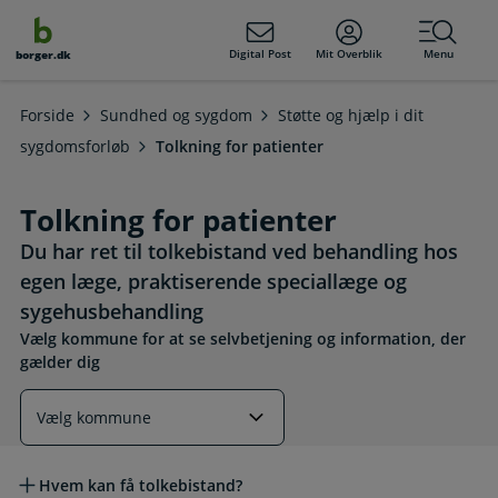
dens
hold
Digital Post
Mit Overblik
Menu
borger.dk
Forside
Sundhed og sygdom
Støtte og hjælp i dit
sygdomsforløb
Tolkning for patienter
Tolkning for patienter
Du har ret til tolkebistand ved behandling hos
egen læge, praktiserende speciallæge og
sygehusbehandling
Vælg kommune for at se selvbetjening og information, der
gælder dig
Læs mere om emnet
Hvem kan få tolkebistand?