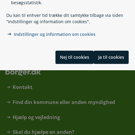
besøgsstatistik.
Aflastning ved pasning af syge pårørende
Plejetestamente
Du kan til enhver tid trække dit samtykke tilbage via siden
Træning og socialpædagogisk bistand
"Indstillinger og information om cookies".
Ledsageordning
Indstillinger og information om cookies
Skrevet af redaktionen på sundhed.dk
Nej til cookies
Ja til cookies
Kontakt
Find din kommune eller anden myndighed
Hjælp og vejledning
Skal du hjælpe en anden?