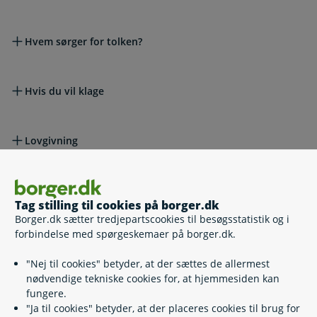
Hvem sørger for tolken?
Hvis du vil klage
Lovgivning
Læs også
Tag stilling til cookies på borger.dk
Borger.dk sætter tredjepartscookies til besøgsstatistik og i
forbindelse med spørgeskemaer på borger.dk.
Relaterede emner
"Nej til cookies" betyder, at der sættes de allermest
nødvendige tekniske cookies for, at hjemmesiden kan
Hjælp fra patientvejledere
fungere.
Transport til lægehjælp
"Ja til cookies" betyder, at der placeres cookies til brug for
Genoptræning