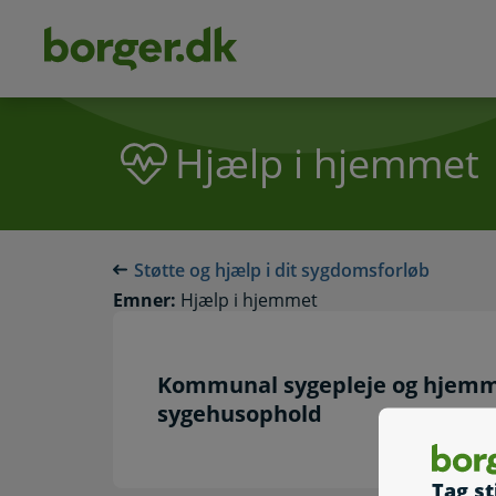
dens
hold
Hjælp i hjemmet
Støtte og hjælp i dit sygdomsforløb
Emner:
Hjælp i hjemmet
Kommunal sygepleje og hjemm
sygehusophold
Tag st