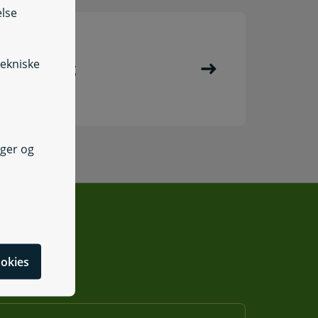
else
tekniske
madordning
nger og
cookies