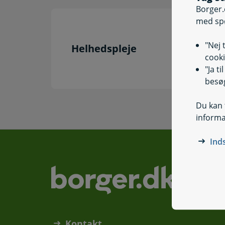
Borger.
med sp
"Nej 
Helhedspleje
cooki
"Ja t
besøg
Du kan t
informa
Ind
Kontakt