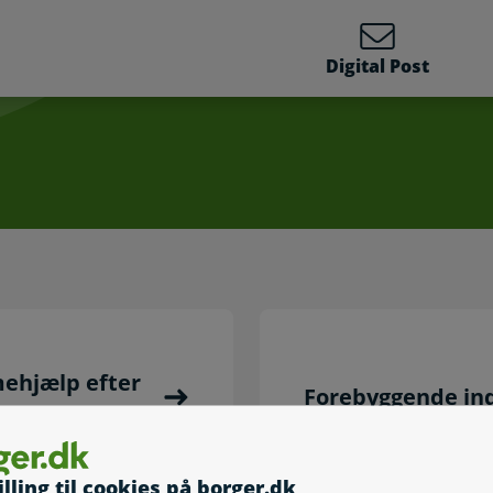
Digital Post
ehjælp efter
Forebyggende ind
illing til cookies på borger.dk