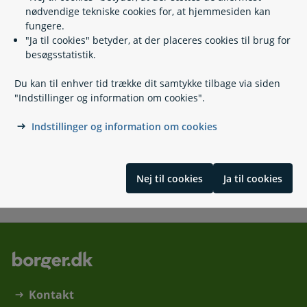
nødvendige tekniske cookies for, at hjemmesiden kan
fungere.
Læs også
"Ja til cookies" betyder, at der placeres cookies til brug for
besøgsstatistik.
Du kan til enhver tid trække dit samtykke tilbage via siden
Relaterede emner
"Indstillinger og information om cookies".
Ungdomsboliger
Indstillinger og information om cookies
Ungdomsskoler
7-trinsskalaen
Nej til cookies
Ja til cookies
Skrevet af Slots- og Kulturstyrelsen
Kontakt