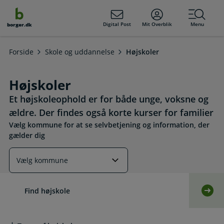
dens
hold
Digital Post
Mit Overblik
Menu
borger.dk
Forside
Skole og uddannelse
Højskoler
Højskoler
Et højskoleophold er for både unge, voksne og
ældre. Der findes også korte kurser for familier
Vælg kommune for at se selvbetjening og information, der
gælder dig
Læs mere om emnet
Find højskole
Selv