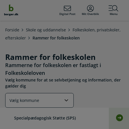
dens
hold
Digital Post
Mit Overblik
Menu
borger.dk
Forside
Skole og uddannelse
Folkeskolen, privatskoler,
efterskoler
Rammer for folkeskolen
Rammer for folkeskolen
Rammerne for folkeskolen er fastlagt i
Folkeskoleloven
Vælg kommune for at se selvbetjening og information, der
gælder dig
Læs mere om emnet
Specialpædagogisk Støtte (SPS)
Selv