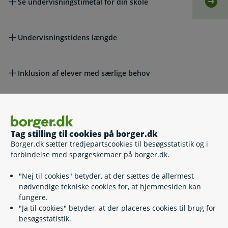
Se undervisningstimetal for din skole
Selv
Undervisningstidens længde
Inklusion af elever med særlige behov
Ferier og fridage
Tag stilling til cookies på borger.dk
Borger.dk sætter tredjepartscookies til besøgsstatistik og i
Klassekvotient
forbindelse med spørgeskemaer på borger.dk.
"Nej til cookies" betyder, at der sættes de allermest
Hvis du vil klage
nødvendige tekniske cookies for, at hjemmesiden kan
fungere.
"Ja til cookies" betyder, at der placeres cookies til brug for
Lovgivning
besøgsstatistik.