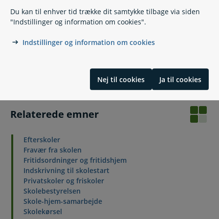
Du kan til enhver tid trække dit samtykke tilbage via siden
"Indstillinger og information om cookies".
Læs også
Indstillinger og information om cookies
Mit Overblik
Nej til cookies
Ja til cookies
Relaterede emner
Efterskoler
Fravær fra skolen
Fritidsordninger og fritidshjem
Indskrivning til skolestart
Privatskoler og friskoler
Skolebestyrelsen
Skole-hjem-samarbejde
Skolekørsel