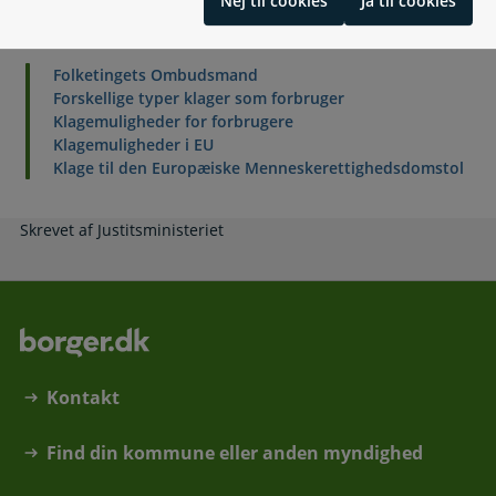
Nej til cookies
Ja til cookies
Relaterede emner
Folketingets Ombudsmand
Forskellige typer klager som forbruger
Klagemuligheder for forbrugere
Klagemuligheder i EU
Klage til den Europæiske Menneskerettighedsdomstol
Skrevet af Justitsministeriet
Kontakt
Find din kommune eller anden myndighed