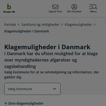
dens
hold
Digital Post
Mit Overblik
Menu
borger.dk
Forside
Samfund og rettigheder
Klagemuligheder
Klagemuligheder i Danmark
Klagemuligheder i Danmark
I Danmark har du oftest mulighed for at klage
over myndighedernes afgørelser og
sagsbehandling
Vælg kommune for at se selvbetjening og information, der
gælder dig
Læs mere om emnet
Dine klagemuligheder