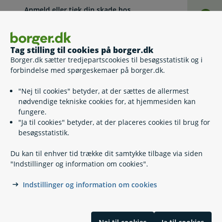
Anmeld eller tjek din skade hos
Selv
Patienterstatningen
Tag stilling til cookies på borger.dk
Klage over din kommune
Selv
Borger.dk sætter tredjepartscookies til besøgsstatistik og i
forbindelse med spørgeskemaer på borger.dk.
Se din borgerjournal
Selv
"Nej til cookies" betyder, at der sættes de allermest
nødvendige tekniske cookies for, at hjemmesiden kan
fungere.
Anmeld skade til kommunen
"Ja til cookies" betyder, at der placeres cookies til brug for
Selv
besøgsstatistik.
Du kan til enhver tid trække dit samtykke tilbage via siden
Lovgivning
"Indstillinger og information om cookies".
Indstillinger og information om cookies
Læs også