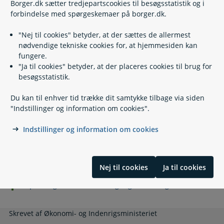
Borger.dk sætter tredjepartscookies til besøgsstatistik og i
forbindelse med spørgeskemaer på borger.dk.
Lovgivning
"Nej til cookies" betyder, at der sættes de allermest
nødvendige tekniske cookies for, at hjemmesiden kan
fungere.
Læs også
"Ja til cookies" betyder, at der placeres cookies til brug for
besøgsstatistik.
Du kan til enhver tid trække dit samtykke tilbage via siden
Relaterede emner
"Indstillinger og information om cookies".
Indstillinger og information om cookies
Valgdagen ved kommunale og regionale valg
Brevstemme til kommunale og regionale valg
Om kommunale og regionale valg
Stemmeret og valgbarhed til kommunale og regionale
Nej til cookies
Ja til cookies
valg
Opstilling til kommunale og regionale valg
Skrevet af Økonomi- og Indenrigsministeriet