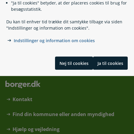
"Ja til cookies" betyder, at der placeres cookies til brug for
besøgsstatistik.
Du kan til enhver tid trække dit samtykke tilbage via siden
Relaterede emner
"Indstillinger og information om cookies".
Indstillinger og information om cookies
Om tjenestemandspension
Nej til cookies
Ja til cookies
Kontakt
Find din kommune eller anden myndighed
Hjælp og vejledning