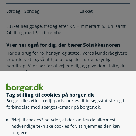
Lørdag - Søndag
Lukket
Lukket helligdage, fredag efter Kr. Himmelfart, 5. juni samt
24. til og med 31. december.
Vi er her også for dig, der bærer Solsikkesnoren
Har du brug for ro, hensyn og støtte? Vores kunderådgivere
er undervist i også at hjælpe dig, der har et usynligt
handicap. Vi er her for at vejlede dig og give den støtte, du
har brug for.
Tag stilling til cookies på borger.dk
Skriv til Tjenestemandspension
Borger.dk sætter tredjepartscookies til besøgsstatistik og i
forbindelse med spørgeskemaer på borger.dk.
Send Digital Post til Tjenestemandspension
Postadresse
"Nej til cookies" betyder, at der sættes de allermest
nødvendige tekniske cookies for, at hjemmesiden kan
Udbetaling Danmark
fungere.
Kongens Vænge 8, 3400 Hillerød