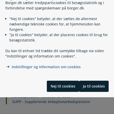
Borger.dk sætter tredjepartscookies til besøgsstatistik og i
Har du ikke MitID? Skriv besked her
forbindelse med spørgeskemaer på borger.dk.
"Nej til cookies" betyder, at der sættes de allermest
nødvendige tekniske cookies for, at hjemmesiden kan
Skriv til SUPP - Supplerende
fungere.
Arbejdsmarkedspension
"Ja til cookies" betyder, at der placeres cookies til brug for
besøgsstatistik.
Send Digital Post til Supplerende
Arbejdsmarkedspension
Du kan til enhver tid trække dit samtykke tilbage via siden
Har du ikke MitID? Skriv besked her
"Indstillinger og information om cookies".
Indstillinger og information om cookies
Relaterede emner
Nej til cookies
Ja til cookies
Førtidspension - tilkendt efter 2003
Førtidspension - tilkendt før 2003
SUPP - Supplerende Arbejdsmarkedspension