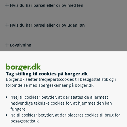
Hvis du har barsel eller orlov med løn
Hvis du har barsel eller orlov uden løn
Lovgivning
Læs også
Tag stilling til cookies på borger.dk
Borger.dk sætter tredjepartscookies til besøgsstatistik og i
forbindelse med spørgeskemaer på borger.dk.
Relaterede emner
"Nej til cookies" betyder, at der sættes de allermest
nødvendige tekniske cookies for, at hjemmesiden kan
Ægteskab og pension
fungere.
Pension, hvis I flytter sammen
"Ja til cookies" betyder, at der placeres cookies til brug for
Skilsmisse og pension
besøgsstatistik.
Pension, hvis I flytter fra hinanden
Er dine børn sikret af din pension?