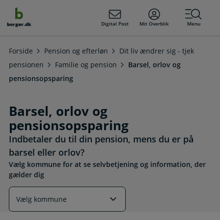
dens
hold
Digital Post
Mit Overblik
Menu
borger.dk
Forside
Pension og efterløn
Dit liv ændrer sig - tjek
pensionen
Familie og pension
Barsel, orlov og
pensionsopsparing
Barsel, orlov og
pensionsopsparing
Indbetaler du til din pension, mens du er på
barsel eller orlov?
Vælg kommune for at se selvbetjening og information, der
gælder dig
Læs mere om emnet