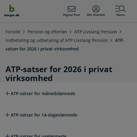
dens
hold
Digital Post
Mit Overblik
Menu
borger.dk
Forside
Pension og efterløn
ATP Livslang Pension
Indbetaling og udbetaling af ATP Livslang Pension
ATP-
satser for 2026 i privat virksomhed
ATP-satser for 2026 i privat
virksomhed
Læs mere om emnet
ATP-satser for månedslønnede
ATP-satser for 14-dageslønnede
ATP-satser for ugelønnede