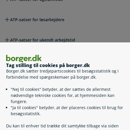
ATP-satser for løsarbejdere
ATP-satser for ukendt arbejdstid
Relaterede emner
Tag stilling til cookies på borger.dk
Borger.dk sætter tredjepartscookies til besøgsstatistik og i
forbindelse med spørgeskemaer på borger.dk.
Indbetaling og udbetaling af ATP Livslang Pension
Udskyd din ATP Livslang Pension
"Nej til cookies" betyder, at der sættes de allermest
Udbetaling af ATP Livslang Pension ved dødsfald
nødvendige tekniske cookies for, at hjemmesiden kan
Om Obligatorisk Pension
fungere.
ATP Livslang Pension i udlandet
"Ja til cookies" betyder, at der placeres cookies til brug for
Registrer din samlever på ATP Livslang Pension
besøgsstatistik.
Del dine ATP-oplysninger
Du kan til enhver tid trække dit samtykke tilbage via siden