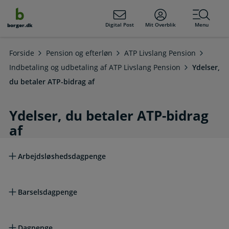
dens
hold
Digital Post
Mit Overblik
Menu
borger.dk
Forside
Pension og efterløn
ATP Livslang Pension
Indbetaling og udbetaling af ATP Livslang Pension
Ydelser,
du betaler ATP-bidrag af
Ydelser, du betaler ATP-bidrag
af
Læs mere om emnet
Arbejdsløshedsdagpenge
Barselsdagpenge
Dagpenge