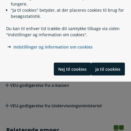
Sygedagpenge
fungere.
"Ja til cookies" betyder, at der placeres cookies til brug for
besøgsstatistik.
Tabt arbejdsfortjeneste og supplerende ydelse ved
pasning af handicappet barn
Du kan til enhver tid trække dit samtykke tilbage via siden
"Indstillinger og information om cookies".
Tabt arbejdsfortjeneste til netværksplejefamilier
Indstillinger og information om cookies
Uddannelseshjælp
Nej til cookies
Ja til cookies
VEU-godtgørelse fra a-kassen
VEU-godtgørelse fra Undervisningsministeriet
Relaterede emner