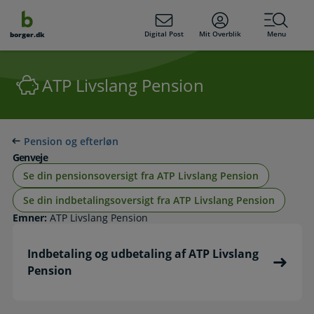
dens
hold
Digital Post
Mit Overblik
Menu
borger.dk
ATP Livslang Pension
Pension og efterløn
Genveje
Se din pensionsoversigt fra ATP Livslang Pension
Se din indbetalingsoversigt fra ATP Livslang Pension
Emner:
ATP Livslang Pension
Indbetaling og udbetaling af ATP Livslang
Pension