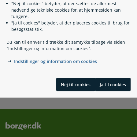
ATP Livslang Pension i udlandet
"Nej til cookies" betyder, at der sættes de allermest
nødvendige tekniske cookies for, at hjemmesiden kan
fungere.
"Ja til cookies" betyder, at der placeres cookies til brug for
besøgsstatistik.
Registrer din samlever på ATP Livslang
Du kan til enhver tid trække dit samtykke tilbage via siden
Pension
"Indstillinger og information om cookies".
Indstillinger og information om cookies
Del dine ATP-oplysninger
Nej til cookies
Ja til cookies