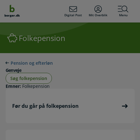
dens
hold
Digital Post
Mit Overblik
Menu
borger.dk
Folkepension
Pension og efterløn
Genveje
Søg folkepension
Emner:
Folkepension
Før du går på folkepension