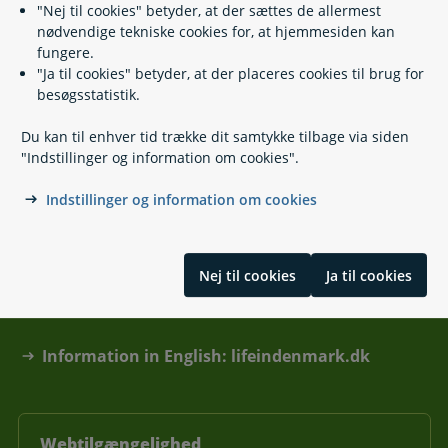
"Nej til cookies" betyder, at der sættes de allermest
Kontakt
nødvendige tekniske cookies for, at hjemmesiden kan
fungere.
Find din kommune eller anden myndighed
"Ja til cookies" betyder, at der placeres cookies til brug for
besøgsstatistik.
Hjælp og vejledning
Du kan til enhver tid trække dit samtykke tilbage via siden
"Indstillinger og information om cookies".
Skal du hjælpe en anden?
Indstillinger og information om cookies
Tilgængelighedserklæring
Cookies og privatlivspolitik
Nej til cookies
Ja til cookies
Om borger.dk
Information in English: lifeindenmark.dk
Webtilgængelighed