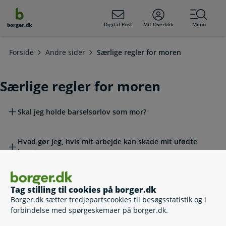
dens
hold
Digital Post
Mit Overblik
Menu
borger.dk
Forside
Andre sider
Særlige regler for moren
Særlige regler for moren
Læs mere om emnet
Skal jeg holde barselsorlov som mor?
Hvad gør jeg, hvis mit arbejde kan skade mit ufødte
barn?
Skrevet af Udbetaling Danmark
Tag stilling til cookies på borger.dk
Borger.dk sætter tredjepartscookies til besøgsstatistik og i
forbindelse med spørgeskemaer på borger.dk.