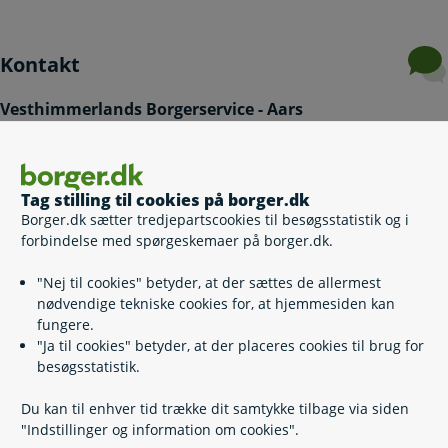
Kontakt
Vesthimmerlands Borgerservice - Aars
99 66 70 00
(
Telefontid
)
https://www.vesthimmerland.dk/
Tag stilling til cookies på borger.dk
Vestre Boulevard 7
Borger.dk sætter tredjepartscookies til besøgsstatistik og i
9600 Aars
forbindelse med spørgeskemaer på borger.dk.
Bestil tid til betjening i Borgerservice
"Nej til cookies" betyder, at der sættes de allermest
Book an appointment with Citizen Service
nødvendige tekniske cookies for, at hjemmesiden kan
Send Digital Post til Borgerservice
fungere.
Den Digitale Hotline
"Ja til cookies" betyder, at der placeres cookies til brug for
besøgsstatistik.
70 20 00 00
(
Telefontid
)
Du kan til enhver tid trække dit samtykke tilbage via siden
"Indstillinger og information om cookies".