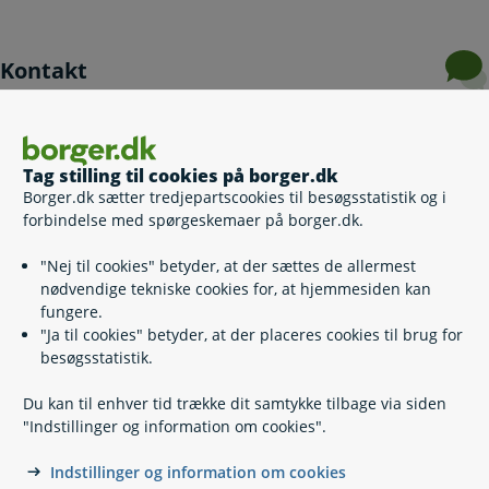
Kontakt
Udenrigsministeriet
33 92 00 00
Tag stilling til cookies på borger.dk
Borger.dk sætter tredjepartscookies til besøgsstatistik og i
um@um.dk
forbindelse med spørgeskemaer på borger.dk.
https://um.dk/
"Nej til cookies" betyder, at der sættes de allermest
32 54 05 33
nødvendige tekniske cookies for, at hjemmesiden kan
Asiatisk Plads 2
fungere.
1448 København K
"Ja til cookies" betyder, at der placeres cookies til brug for
besøgsstatistik.
Du kan til enhver tid trække dit samtykke tilbage via siden
"Indstillinger og information om cookies".
Indstillinger og information om cookies