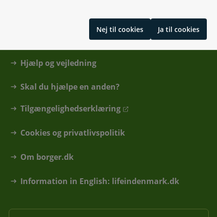
Kontakt
Nej til cookies
Ja til cookies
Find din kommune eller anden myndighed
Hjælp og vejledning
Skal du hjælpe en anden?
Tilgængelighedserklæring
Cookies og privatlivspolitik
Om borger.dk
Information in English: lifeindenmark.dk